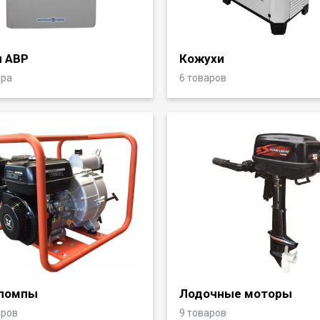
 АВР
Кожухи
ара
6 товаров
помпы
Лодочные моторы
аров
9 товаров