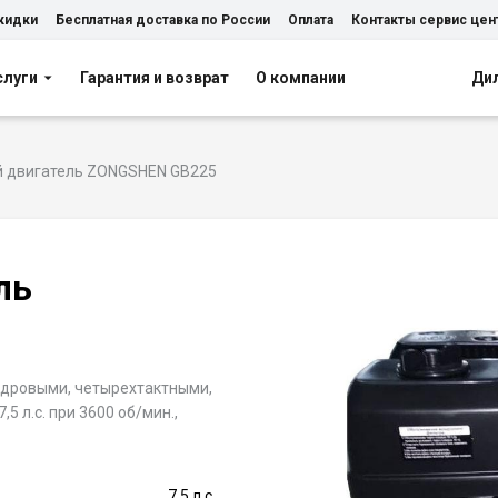
скидки
Бесплатная доставка по России
Оплата
Контакты сервис цен
слуги
Гарантия и возврат
О компании
Ди
 двигатель ZONGSHEN GB225
ль
ндровыми, четырехтактными,
 л.с. при 3600 об/мин.,
7.5 л.с.