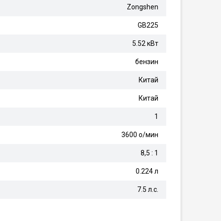
Zongshen
GB225
5.52 кВт
бензин
Китай
Китай
1
3600 о/мин
8,5 : 1
0.224 л
7.5 л.с.