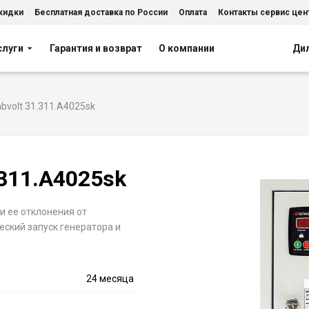
скидки
Бесплатная доставка по России
Оплата
Контакты сервис цен
слуги
Гарантия и возврат
О компании
Ди
bvolt 31.311.A4025sk
.311.A4025sk
и ее отклонения от
ский запуск генератора и
24 месяца