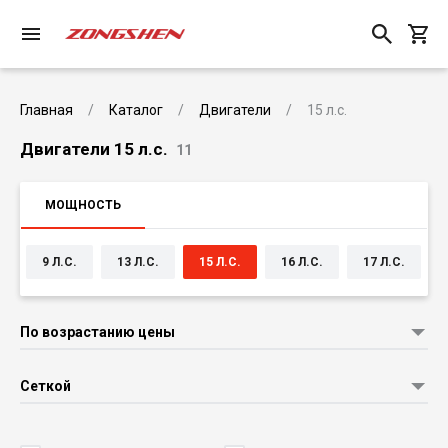
Главная
Каталог
Двигатели
15 л.с.
Двигатели 15 л.с.
11
МОЩНОСТЬ
.
9 Л.С.
13 Л.С.
15 Л.С.
16 Л.С.
17 Л.С.
По возрастанию цены
Сеткой